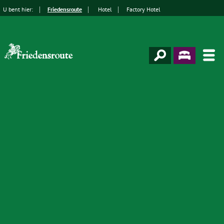
U bent hier:
Friedensroute
Hotel
Factory Hotel