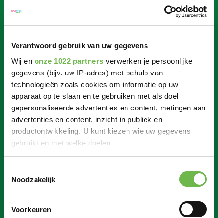
Verantwoord gebruik van uw gegevens
Wij en
onze 1022 partners
verwerken je persoonlijke
gegevens (bijv. uw IP-adres) met behulp van
technologieën zoals cookies om informatie op uw
apparaat op te slaan en te gebruiken met als doel
gepersonaliseerde advertenties en content, metingen aan
advertenties en content, inzicht in publiek en
productontwikkeling. U kunt kiezen wie uw gegevens
gebruikt en met welke doelen.
Als u het toestaat, willen we ook graag:
Toestemmingsselectie
Noodzakelijk
Informatie verzamelen over uw geografische
locatie, die tot een paar meter nauwkeurig kan zijn
Uw apparaat identificeren door het actief te
Voorkeuren
scannen op specifieke eigenschappen (fingerprinting)