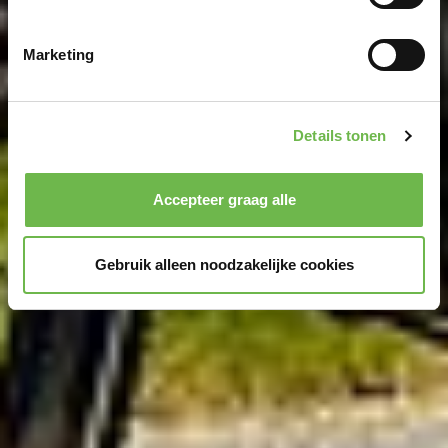
U kunt uw toestemming op elk moment wijzigen of
intrekken in de Cookieverklaring.
Marketing
We gebruiken cookies om content en advertenties te
personaliseren, om functies voor social media te bieden
Details tonen
en om ons websiteverkeer te analyseren.
Dank u voor
uw steun aan ons werk!
Kennisgeving van de verwerking van uw gegevens
Accepteer graag alle
die op deze website in de VS door Google en
YouTube worden verzameld:
Door te klikken op
Gebruik alleen noodzakelijke cookies
"Accepteer graag alle" of door „Voorkeuren“,
„Statistieken“ of „Marketing“ aan te vinken en te klikken
op "Selectie handmatig instellen", stemt u er ook mee in
dat uw gegevens in de VS worden verwerkt in
overeenstemming met Art. 49 (1) zin 1 lit. a DSGVO. De
VS zijn door het Europees Hof van Justitie beoordeeld
als een land met een ontoereikend niveau van
gegevensbescherming volgens EU-normen. In het