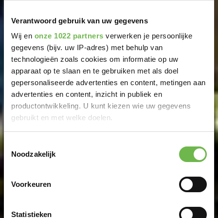
Verantwoord gebruik van uw gegevens
Wij en
onze 1022 partners
verwerken je persoonlijke
gegevens (bijv. uw IP-adres) met behulp van
technologieën zoals cookies om informatie op uw
apparaat op te slaan en te gebruiken met als doel
gepersonaliseerde advertenties en content, metingen aan
advertenties en content, inzicht in publiek en
productontwikkeling. U kunt kiezen wie uw gegevens
gebruikt en met welke doelen.
Als u het toestaat, willen we ook graag:
Toestemmingsselectie
Noodzakelijk
Informatie verzamelen over uw geografische
locatie, die tot een paar meter nauwkeurig kan zijn
Uw apparaat identificeren door het actief te
Voorkeuren
scannen op specifieke eigenschappen (fingerprinting)
Lees meer over hoe uw persoonlijke gegevens worden
Statistieken
verwerkt en stel uw voorkeuren in het
detailgedeelte
in.