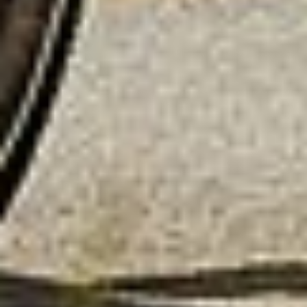
bijzonder bestaat het risico dat uw gegevens door de
Amerikaanse autoriteiten worden verwerkt voor controle-
en toezichtdoeleinden, mogelijk ook zonder enig
rechtsmiddel. Indien u op "Selectie handmatig instellen"
klikt en geen van de keuzevakken (voorkeuren,
statistieken of marketing) hebt geselecteerd, zal de
hierboven beschreven overdracht niet plaatsvinden. Voor
meer informatie, zie onze privacyverklaring.
We geven u hier graag meer gedetailleerde informatie:
Privacybeleid
|
Impressum