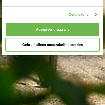
We gebruiken cookies om content en advertenties te
personaliseren, om functies voor social media te bieden
Details tonen
en om ons websiteverkeer te analyseren.
Dank u voor
uw steun aan ons werk!
Kennisgeving van de verwerking van uw gegevens
Accepteer graag alle
die op deze website in de VS door Google en
YouTube worden verzameld:
Door te klikken op
Gebruik alleen noodzakelijke cookies
"Accepteer graag alle" of door „Voorkeuren“,
„Statistieken“ of „Marketing“ aan te vinken en te klikken
op "Selectie handmatig instellen", stemt u er ook mee in
dat uw gegevens in de VS worden verwerkt in
overeenstemming met Art. 49 (1) zin 1 lit. a DSGVO. De
VS zijn door het Europees Hof van Justitie beoordeeld
als een land met een ontoereikend niveau van
gegevensbescherming volgens EU-normen. In het
bijzonder bestaat het risico dat uw gegevens door de
Amerikaanse autoriteiten worden verwerkt voor controle-
en toezichtdoeleinden, mogelijk ook zonder enig