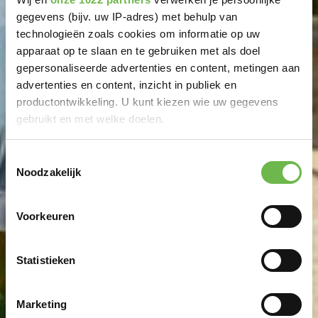
gegevens (bijv. uw IP-adres) met behulp van
technologieën zoals cookies om informatie op uw
apparaat op te slaan en te gebruiken met als doel
gepersonaliseerde advertenties en content, metingen aan
advertenties en content, inzicht in publiek en
productontwikkeling. U kunt kiezen wie uw gegevens
gebruikt en met welke doelen.
Als u het toestaat, willen we ook graag:
Toestemmingsselectie
Noodzakelijk
Informatie verzamelen over uw geografische
locatie, die tot een paar meter nauwkeurig kan zijn
Uw apparaat identificeren door het actief te
Voorkeuren
scannen op specifieke eigenschappen (fingerprinting)
Lees meer over hoe uw persoonlijke gegevens worden
Statistieken
verwerkt en stel uw voorkeuren in het
detailgedeelte
in.
U kunt uw toestemming op elk moment wijzigen of
intrekken in de Cookieverklaring.
Marketing