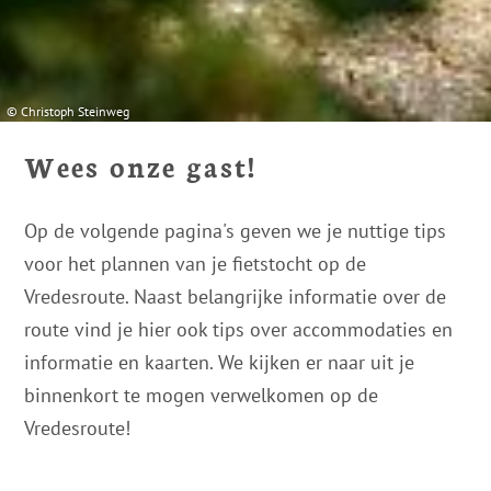
rechtsmiddel. Indien u op "Selectie handmatig instellen"
klikt en geen van de keuzevakken (voorkeuren,
statistieken of marketing) hebt geselecteerd, zal de
hierboven beschreven overdracht niet plaatsvinden. Voor
© Christoph Steinweg
meer informatie, zie onze privacyverklaring.
Wees onze gast!
We geven u hier graag meer gedetailleerde informatie:
Privacybeleid
|
Impressum
Op de volgende pagina's geven we je nuttige tips
voor het plannen van je fietstocht op de
Vredesroute. Naast belangrijke informatie over de
route vind je hier ook tips over accommodaties en
informatie en kaarten. We kijken er naar uit je
binnenkort te mogen verwelkomen op de
Vredesroute!