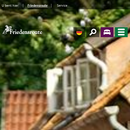
U bent hier:
Friedensroute
Service