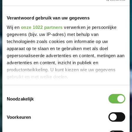
Verantwoord gebruik van uw gegevens
Wij en
onze 1022 partners
verwerken je persoonlijke
gegevens (bijv. uw IP-adres) met behulp van
technologieën zoals cookies om informatie op uw
apparaat op te slaan en te gebruiken met als doel
gepersonaliseerde advertenties en content, metingen aan
advertenties en content, inzicht in publiek en
productontwikkeling. U kunt kiezen wie uw gegevens
gebruikt en met welke doelen.
Als u het toestaat, willen we ook graag:
Toestemmingsselectie
Noodzakelijk
Informatie verzamelen over uw geografische
locatie, die tot een paar meter nauwkeurig kan zijn
Uw apparaat identificeren door het actief te
Voorkeuren
scannen op specifieke eigenschappen (fingerprinting)
Lees meer over hoe uw persoonlijke gegevens worden