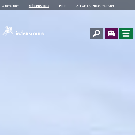
U bent hier:
Friedensroute
Hotel
ATLANTIC Hotel Münster