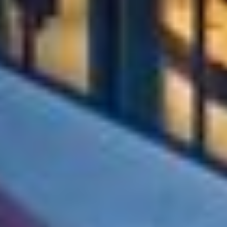
gegevensbescherming volgens EU-normen. In het
bijzonder bestaat het risico dat uw gegevens door de
Amerikaanse autoriteiten worden verwerkt voor controle-
en toezichtdoeleinden, mogelijk ook zonder enig
rechtsmiddel. Indien u op "Selectie handmatig instellen"
klikt en geen van de keuzevakken (voorkeuren,
statistieken of marketing) hebt geselecteerd, zal de
hierboven beschreven overdracht niet plaatsvinden. Voor
meer informatie, zie onze privacyverklaring.
We geven u hier graag meer gedetailleerde informatie:
Privacybeleid
|
Impressum