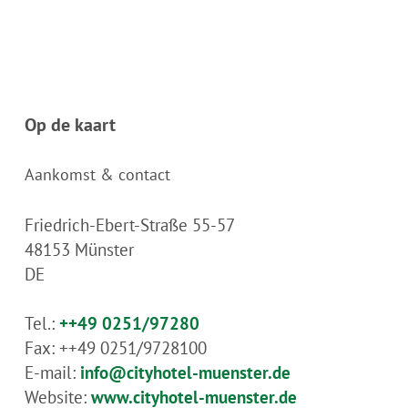
Op de kaart
Aankomst & contact
Friedrich-Ebert-Straße 55-57
48153
Münster
DE
Tel.:
++49 0251/97280
Fax:
++49 0251/9728100
E-mail:
info@cityhotel-muenster.de
Website:
www.cityhotel-muenster.de