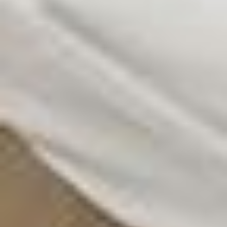
en toezichtdoeleinden, mogelijk ook zonder enig
rechtsmiddel. Indien u op "Selectie handmatig instellen"
klikt en geen van de keuzevakken (voorkeuren,
statistieken of marketing) hebt geselecteerd, zal de
hierboven beschreven overdracht niet plaatsvinden. Voor
meer informatie, zie onze privacyverklaring.
We geven u hier graag meer gedetailleerde informatie:
Privacybeleid
|
Impressum