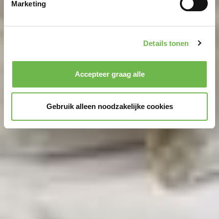
Marketing
We gebruiken cookies om content en advertenties te
personaliseren, om functies voor social media te bieden
Details tonen
en om ons websiteverkeer te analyseren.
Dank u voor
uw steun aan ons werk!
Kennisgeving van de verwerking van uw gegevens
Accepteer graag alle
die op deze website in de VS door Google en
YouTube worden verzameld:
Door te klikken op
Gebruik alleen noodzakelijke cookies
"Accepteer graag alle" of door „Voorkeuren“,
„Statistieken“ of „Marketing“ aan te vinken en te klikken
op "Selectie handmatig instellen", stemt u er ook mee in
dat uw gegevens in de VS worden verwerkt in
overeenstemming met Art. 49 (1) zin 1 lit. a DSGVO. De
VS zijn door het Europees Hof van Justitie beoordeeld
als een land met een ontoereikend niveau van
gegevensbescherming volgens EU-normen. In het
bijzonder bestaat het risico dat uw gegevens door de
Amerikaanse autoriteiten worden verwerkt voor controle-