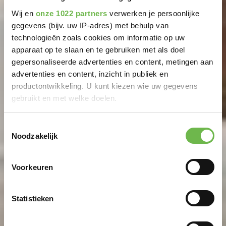
Wij en
onze 1022 partners
verwerken je persoonlijke
gegevens (bijv. uw IP-adres) met behulp van
technologieën zoals cookies om informatie op uw
apparaat op te slaan en te gebruiken met als doel
gepersonaliseerde advertenties en content, metingen aan
advertenties en content, inzicht in publiek en
productontwikkeling. U kunt kiezen wie uw gegevens
gebruikt en met welke doelen.
Als u het toestaat, willen we ook graag:
Toestemmingsselectie
Noodzakelijk
Informatie verzamelen over uw geografische
locatie, die tot een paar meter nauwkeurig kan zijn
Uw apparaat identificeren door het actief te
Voorkeuren
scannen op specifieke eigenschappen (fingerprinting)
Lees meer over hoe uw persoonlijke gegevens worden
Statistieken
verwerkt en stel uw voorkeuren in het
detailgedeelte
in.
U kunt uw toestemming op elk moment wijzigen of
intrekken in de Cookieverklaring.