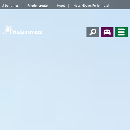
U bent hier:
Friedensroute
Hotel
Haus Höpke, Ferienhotel