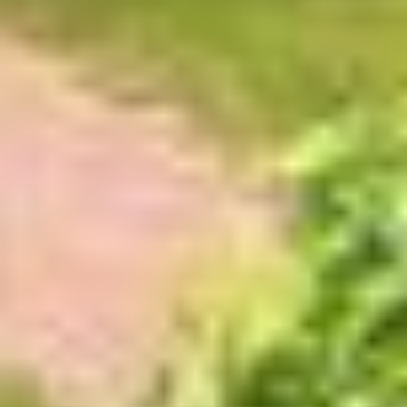
overeenstemming met Art. 49 (1) zin 1 lit. a DSGVO. De
VS zijn door het Europees Hof van Justitie beoordeeld
als een land met een ontoereikend niveau van
gegevensbescherming volgens EU-normen. In het
bijzonder bestaat het risico dat uw gegevens door de
Amerikaanse autoriteiten worden verwerkt voor controle-
en toezichtdoeleinden, mogelijk ook zonder enig
rechtsmiddel. Indien u op "Selectie handmatig instellen"
klikt en geen van de keuzevakken (voorkeuren,
statistieken of marketing) hebt geselecteerd, zal de
hierboven beschreven overdracht niet plaatsvinden. Voor
meer informatie, zie onze privacyverklaring.
We geven u hier graag meer gedetailleerde informatie:
Privacybeleid
|
Impressum