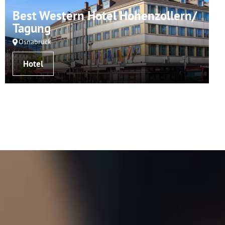
Best Western Hotel Hohenzollern/
Tagung
Osnabrück
Hotel