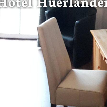
Hotel Hüerlände
 in de VS worden verwerkt in overeenstemming met Art. 49 (1) z
t Europees Hof van Justitie beoordeeld als een land met een o
rming volgens EU-normen. In het bijzonder bestaat het risico 
nse autoriteiten worden verwerkt voor controle- en toezichtdoe
echtsmiddel. Indien u op "Selectie handmatig instellen" klikt en 
statistieken of marketing) hebt geselecteerd, zal de hierboven
en. Voor meer informatie, zie onze privacyverklaring.
r gedetailleerde informatie:
Privacybeleid
|
Impressum