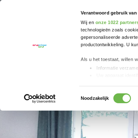
U bent hier:
Friedensroute
Hotel
Hotel Hüer
Verantwoord gebruik van
Wij en
onze 1022 partner
technologieën zoals cookie
gepersonaliseerde adverten
productontwikkeling. U ku
Als u het toestaat, willen 
Informatie verzamel
Uw apparaat identif
Lees meer over hoe uw per
detailgedeelte
in. U kunt 
Toestemmingsselectie
Noodzakelijk
We gebruiken cookies om c
bieden en om ons website
Kennisgeving van de ver
YouTube worden verzam
„Statistieken“ of „Marketin