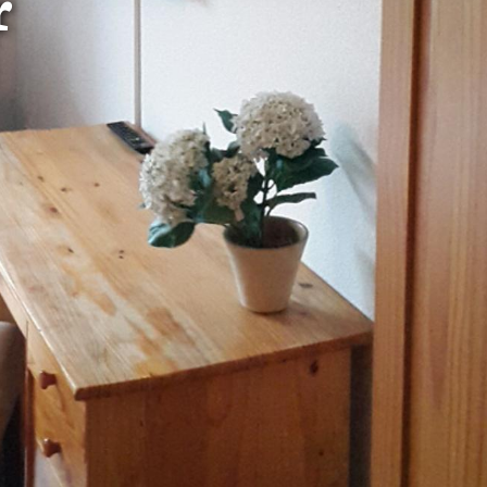
r
in 1 lit. a
ntoereikend
dat uw
leinden,
geen van de
 beschreven