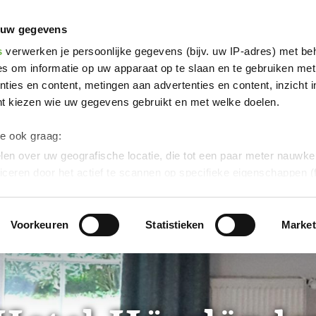
länder
 uw gegevens
s
verwerken je persoonlijke gegevens (bijv. uw IP-adres) met be
s om informatie op uw apparaat op te slaan en te gebruiken met
ties en content, metingen aan advertenties en content, inzicht i
nt kiezen wie uw gegevens gebruikt en met welke doelen.
we ook graag:
en over uw geografische locatie, die tot een paar meter nauwkeu
iceren door het actief te scannen op specifieke eigenschappen (f
soonlijke gegevens worden verwerkt en stel uw voorkeuren in h
uw toestemming op elk moment wijzigen of intrekken in de Cooki
Voorkeuren
Statistieken
Market
ontent en advertenties te personaliseren, om functies voor soci
verkeer te analyseren.
Dank u voor uw steun aan ons werk!
werking van uw gegevens die op deze website in de VS doo
eld:
Door te klikken op "Accepteer graag alle" of door „Voorkeur
g“ aan te vinken en te klikken op "Selectie handmatig instellen", 