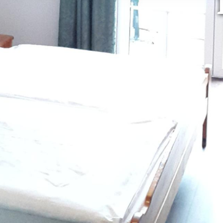
ook mee in dat uw gegevens
DSGVO. De VS zijn door he
niveau van gegevensbesche
gegevens door de Amerikaa
mogelijk ook zonder enig r
keuzevakken (voorkeuren, 
overdracht niet plaatsvind
We geven u hier graag mee