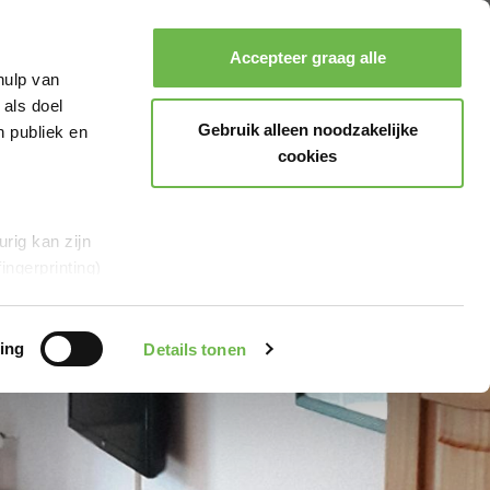
Accepteer graag alle
hulp van
 als doel
Zoeken
Boeken
Menu
Gebruik alleen noodzakelijke
n publiek en
cookies
rig kan zijn
ingerprinting)
et
everklaring.
ing
Details tonen
al media te
r Google en
en“,
stemt u er