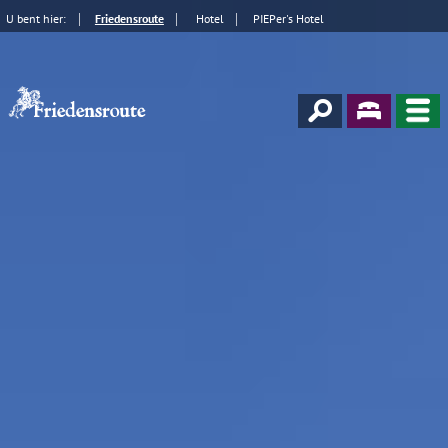
U bent hier:
Friedensroute
Hotel
PIEPer's Hotel