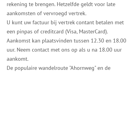
rekening te brengen. Hetzelfde geldt voor late
aankomsten of vervroegd vertrek.
U kunt uw factuur bij vertrek contant betalen met
een pinpas of creditcard (Visa, MasterCard).
Aankomst kan plaatsvinden tussen 12.30 en 18.00
uur. Neem contact met ons op als u na 18.00 uur
aankomt.
De populaire wandelroute "Ahornweg" en de
fietsroute "Grenzgängerroute" lopen vlak langs het
hotel.
Wij verzoeken u vriendelijk om voor 10.00 uur uit
te checken.
Wij wensen u een goede en prettige reis naar Bad
Laer en verheugen ons op uw bezoek. Met