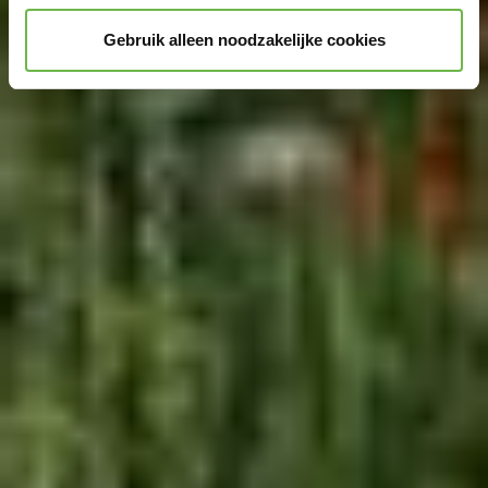
YouTube worden verzameld:
Door te klikken op
Gebruik alleen noodzakelijke cookies
"Accepteer graag alle" of door „Voorkeuren“,
„Statistieken“ of „Marketing“ aan te vinken en te klikken
op "Selectie handmatig instellen", stemt u er ook mee in
dat uw gegevens in de VS worden verwerkt in
overeenstemming met Art. 49 (1) zin 1 lit. a DSGVO. De
VS zijn door het Europees Hof van Justitie beoordeeld
als een land met een ontoereikend niveau van
gegevensbescherming volgens EU-normen. In het
bijzonder bestaat het risico dat uw gegevens door de
Amerikaanse autoriteiten worden verwerkt voor controle-
en toezichtdoeleinden, mogelijk ook zonder enig
rechtsmiddel. Indien u op "Selectie handmatig instellen"
klikt en geen van de keuzevakken (voorkeuren,
statistieken of marketing) hebt geselecteerd, zal de
hierboven beschreven overdracht niet plaatsvinden. Voor
meer informatie, zie onze privacyverklaring.
We geven u hier graag meer gedetailleerde informatie: