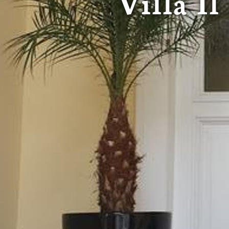
Villa I
ook mee in dat uw gegevens
DSGVO. De VS zijn door he
niveau van gegevensbesche
gegevens door de Amerikaa
mogelijk ook zonder enig r
keuzevakken (voorkeuren, 
overdracht niet plaatsvind
We geven u hier graag mee