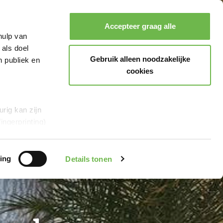
Accepteer graag alle
hulp van
 als doel
Zoeken
Boeken
Menu
Gebruik alleen noodzakelijke
n publiek en
cookies
rig kan zijn
ingerprinting)
et
everklaring.
ing
Details tonen
al media te
r Google en
en“,
stemt u er