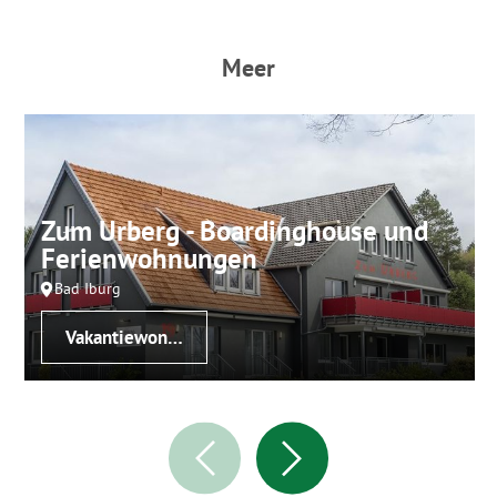
Meer
Zum Urberg - Boardinghouse und
Ferienwohnungen
Bad Iburg
Vakantiewoning