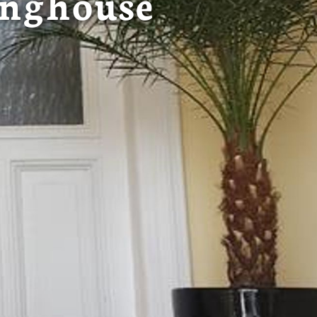
inghouse
in 1 lit. a
ntoereikend
dat uw
leinden,
geen van de
 beschreven