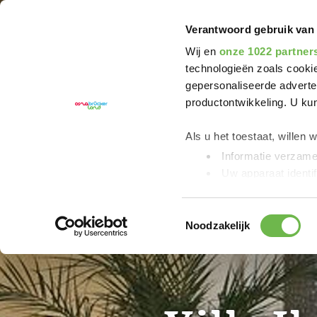
U bent hier:
Friedensroute
Hotel
Villa Il Pa
Verantwoord gebruik van
Wij en
onze 1022 partner
technologieën zoals cookie
gepersonaliseerde adverten
productontwikkeling. U ku
Als u het toestaat, willen 
Informatie verzamel
Uw apparaat identif
Lees meer over hoe uw per
detailgedeelte
in. U kunt 
Toestemmingsselectie
Noodzakelijk
We gebruiken cookies om c
bieden en om ons website
Kennisgeving van de ver
YouTube worden verzam
„Statistieken“ of „Marketin