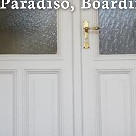
l Paradiso, Board
 in de VS worden verwerkt in overeenstemming met Art. 49 (1) z
t Europees Hof van Justitie beoordeeld als een land met een o
rming volgens EU-normen. In het bijzonder bestaat het risico 
nse autoriteiten worden verwerkt voor controle- en toezichtdoe
echtsmiddel. Indien u op "Selectie handmatig instellen" klikt en 
statistieken of marketing) hebt geselecteerd, zal de hierboven
en. Voor meer informatie, zie onze privacyverklaring.
r gedetailleerde informatie:
Privacybeleid
|
Impressum