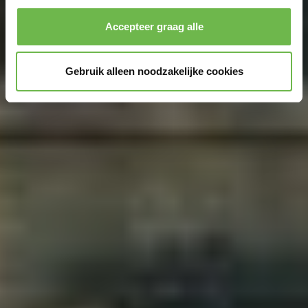
uw steun aan ons werk!
Kennisgeving van de verwerking van uw gegevens
Accepteer graag alle
die op deze website in de VS door Google en
YouTube worden verzameld:
Door te klikken op
Gebruik alleen noodzakelijke cookies
"Accepteer graag alle" of door „Voorkeuren“,
„Statistieken“ of „Marketing“ aan te vinken en te klikken
op "Selectie handmatig instellen", stemt u er ook mee in
dat uw gegevens in de VS worden verwerkt in
overeenstemming met Art. 49 (1) zin 1 lit. a DSGVO. De
VS zijn door het Europees Hof van Justitie beoordeeld
als een land met een ontoereikend niveau van
gegevensbescherming volgens EU-normen. In het
bijzonder bestaat het risico dat uw gegevens door de
Amerikaanse autoriteiten worden verwerkt voor controle-
en toezichtdoeleinden, mogelijk ook zonder enig
rechtsmiddel. Indien u op "Selectie handmatig instellen"
klikt en geen van de keuzevakken (voorkeuren,
statistieken of marketing) hebt geselecteerd, zal de