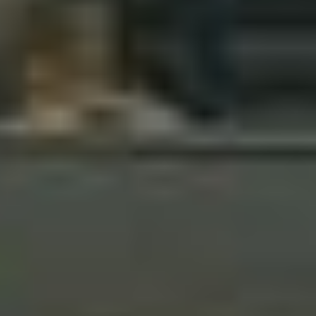
hierboven beschreven overdracht niet plaatsvinden. Voor
meer informatie, zie onze privacyverklaring.
We geven u hier graag meer gedetailleerde informatie:
Privacybeleid
|
Impressum