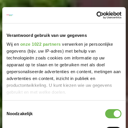
Verantwoord gebruik van uw gegevens
Wij en
onze 1022 partners
verwerken je persoonlijke
gegevens (bijv. uw IP-adres) met behulp van
technologieën zoals cookies om informatie op uw
apparaat op te slaan en te gebruiken met als doel
gepersonaliseerde advertenties en content, metingen aan
advertenties en content, inzicht in publiek en
productontwikkeling. U kunt kiezen wie uw gegevens
gebruikt en met welke doelen.
Als u het toestaat, willen we ook graag:
Toestemmingsselectie
Noodzakelijk
Informatie verzamelen over uw geografische
locatie, die tot een paar meter nauwkeurig kan zijn
Uw apparaat identificeren door het actief te