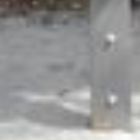
VS zijn door het Europees Hof van Justitie beoordeeld
als een land met een ontoereikend niveau van
gegevensbescherming volgens EU-normen. In het
bijzonder bestaat het risico dat uw gegevens door de
Amerikaanse autoriteiten worden verwerkt voor controle-
en toezichtdoeleinden, mogelijk ook zonder enig
rechtsmiddel. Indien u op "Selectie handmatig instellen"
klikt en geen van de keuzevakken (voorkeuren,
statistieken of marketing) hebt geselecteerd, zal de
hierboven beschreven overdracht niet plaatsvinden. Voor
meer informatie, zie onze privacyverklaring.
We geven u hier graag meer gedetailleerde informatie:
Privacybeleid
|
Impressum