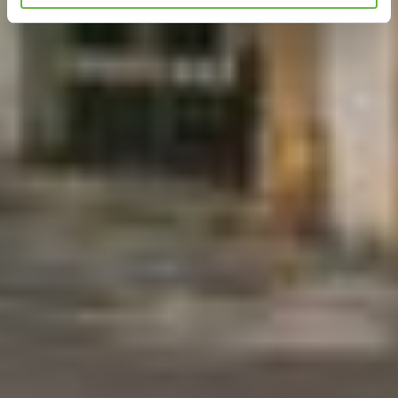
„Statistieken“ of „Marketing“ aan te vinken en te klikken
op "Selectie handmatig instellen", stemt u er ook mee in
dat uw gegevens in de VS worden verwerkt in
overeenstemming met Art. 49 (1) zin 1 lit. a DSGVO. De
VS zijn door het Europees Hof van Justitie beoordeeld
als een land met een ontoereikend niveau van
gegevensbescherming volgens EU-normen. In het
bijzonder bestaat het risico dat uw gegevens door de
Amerikaanse autoriteiten worden verwerkt voor controle-
en toezichtdoeleinden, mogelijk ook zonder enig
rechtsmiddel. Indien u op "Selectie handmatig instellen"
klikt en geen van de keuzevakken (voorkeuren,
statistieken of marketing) hebt geselecteerd, zal de
hierboven beschreven overdracht niet plaatsvinden. Voor
meer informatie, zie onze privacyverklaring.
We geven u hier graag meer gedetailleerde informatie:
Privacybeleid
|
Impressum