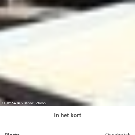
CC-BY-SA © Susanne Schoon
In het kort
Plaats
Osnabrück