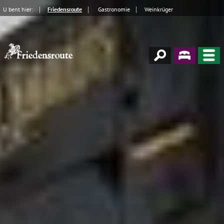
U bent hier:
Friedensroute
Gastronomie
Weinkrüger