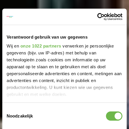
Verantwoord gebruik van uw gegevens
Wij en
onze 1022 partners
verwerken je persoonlijke
gegevens (bijv. uw IP-adres) met behulp van
technologieën zoals cookies om informatie op uw
apparaat op te slaan en te gebruiken met als doel
gepersonaliseerde advertenties en content, metingen aan
advertenties en content, inzicht in publiek en
productontwikkeling. U kunt kiezen wie uw gegevens
gebruikt en met welke doelen.
Als u het toestaat, willen we ook graag:
Toestemmingsselectie
Noodzakelijk
Informatie verzamelen over uw geografische
locatie, die tot een paar meter nauwkeurig kan zijn