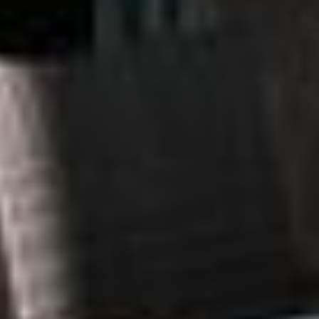
overeenstemming met Art. 49 (1) zin 1 lit. a DSGVO. De
VS zijn door het Europees Hof van Justitie beoordeeld
als een land met een ontoereikend niveau van
gegevensbescherming volgens EU-normen. In het
bijzonder bestaat het risico dat uw gegevens door de
Amerikaanse autoriteiten worden verwerkt voor controle-
en toezichtdoeleinden, mogelijk ook zonder enig
rechtsmiddel. Indien u op "Selectie handmatig instellen"
klikt en geen van de keuzevakken (voorkeuren,
statistieken of marketing) hebt geselecteerd, zal de
hierboven beschreven overdracht niet plaatsvinden. Voor
meer informatie, zie onze privacyverklaring.
We geven u hier graag meer gedetailleerde informatie:
Privacybeleid
|
Impressum