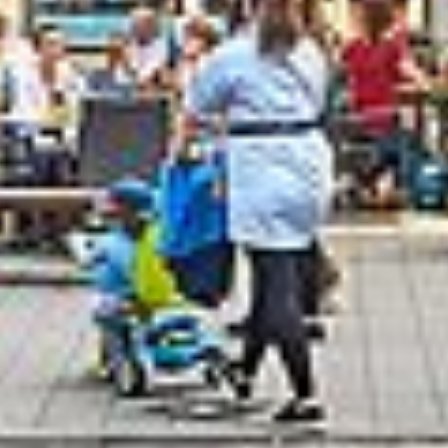
en toezichtdoeleinden, mogelijk ook zonder enig
rechtsmiddel. Indien u op "Selectie handmatig instellen"
klikt en geen van de keuzevakken (voorkeuren,
statistieken of marketing) hebt geselecteerd, zal de
hierboven beschreven overdracht niet plaatsvinden. Voor
meer informatie, zie onze privacyverklaring.
We geven u hier graag meer gedetailleerde informatie:
Privacybeleid
|
Impressum