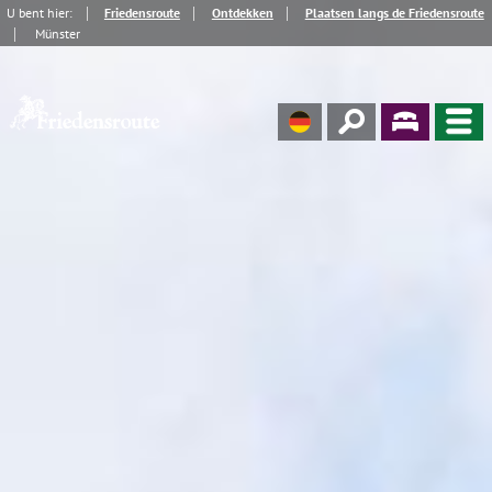
U bent hier:
Friedensroute
Ontdekken
Plaatsen langs de Friedensroute
Münster