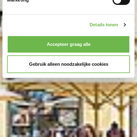
We gebruiken cookies om content en advertenties te
personaliseren, om functies voor social media te bieden
Details tonen
en om ons websiteverkeer te analyseren.
Dank u voor
uw steun aan ons werk!
Kennisgeving van de verwerking van uw gegevens
Accepteer graag alle
die op deze website in de VS door Google en
YouTube worden verzameld:
Door te klikken op
Gebruik alleen noodzakelijke cookies
"Accepteer graag alle" of door „Voorkeuren“,
„Statistieken“ of „Marketing“ aan te vinken en te klikken
op "Selectie handmatig instellen", stemt u er ook mee in
dat uw gegevens in de VS worden verwerkt in
overeenstemming met Art. 49 (1) zin 1 lit. a DSGVO. De
VS zijn door het Europees Hof van Justitie beoordeeld
als een land met een ontoereikend niveau van
gegevensbescherming volgens EU-normen. In het
bijzonder bestaat het risico dat uw gegevens door de
Amerikaanse autoriteiten worden verwerkt voor controle-