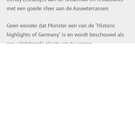
met een goede sfeer aan de Aaseeterrassen.
Geen wonder dat Münster een van de "Historic
highlights of Germany" is en wordt beschouwd als
een uitstekende plaats om te wonen.
Münster en de Vrede van Westfalen
Elke bezoeker zou op zijn of haar zadel moeten
stappen en over de prachtige Prinzipalmarkt
moeten fietsen in de fietshoofdstad van Duitsland.
Want het was in Münster dat de Europese
geschiedenis werd geschreven: Met de Vrede van
Westfalen, die in 1648 de Dertigjarige Oorlog
beëindigde. Daarom draagt het historische stadhuis