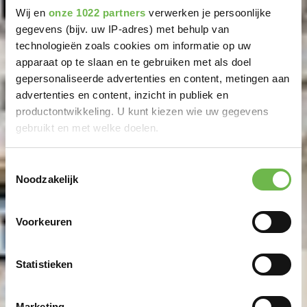
Wij en
onze 1022 partners
verwerken je persoonlijke
gegevens (bijv. uw IP-adres) met behulp van
technologieën zoals cookies om informatie op uw
apparaat op te slaan en te gebruiken met als doel
gepersonaliseerde advertenties en content, metingen aan
advertenties en content, inzicht in publiek en
productontwikkeling. U kunt kiezen wie uw gegevens
gebruikt en met welke doelen.
Als u het toestaat, willen we ook graag:
Toestemmingsselectie
Noodzakelijk
Informatie verzamelen over uw geografische
locatie, die tot een paar meter nauwkeurig kan zijn
Uw apparaat identificeren door het actief te
Voorkeuren
scannen op specifieke eigenschappen (fingerprinting)
Lees meer over hoe uw persoonlijke gegevens worden
Statistieken
verwerkt en stel uw voorkeuren in het
detailgedeelte
in.
U kunt uw toestemming op elk moment wijzigen of
intrekken in de Cookieverklaring.
Marketing