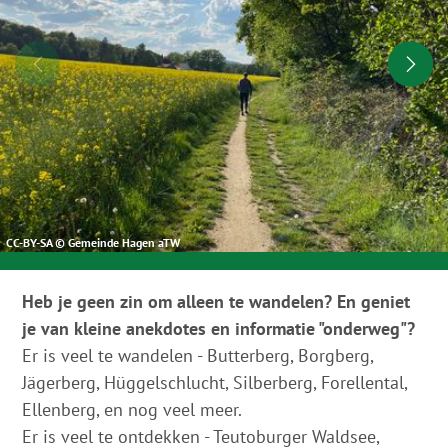
CC-BY-SA © Gemeinde Hagen aTW
Heb je geen zin om alleen te wandelen? En geniet
je van kleine anekdotes en informatie "onderweg"?
Er is veel te wandelen - Butterberg, Borgberg,
Jägerberg, Hüggelschlucht, Silberberg, Forellental,
Ellenberg, en nog veel meer.
Er is veel te ontdekken - Teutoburger Waldsee,