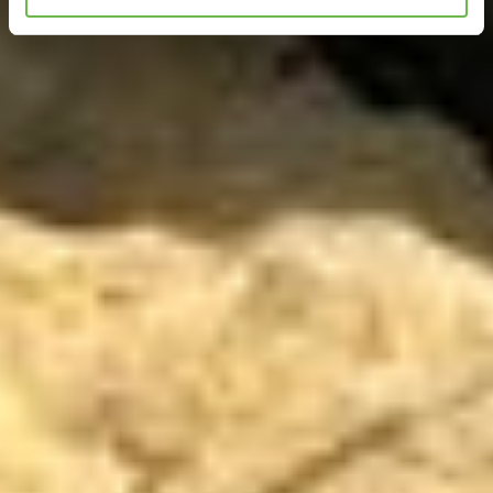
„Statistieken“ of „Marketing“ aan te vinken en te klikken
op "Selectie handmatig instellen", stemt u er ook mee in
dat uw gegevens in de VS worden verwerkt in
overeenstemming met Art. 49 (1) zin 1 lit. a DSGVO. De
VS zijn door het Europees Hof van Justitie beoordeeld
als een land met een ontoereikend niveau van
gegevensbescherming volgens EU-normen. In het
bijzonder bestaat het risico dat uw gegevens door de
Amerikaanse autoriteiten worden verwerkt voor controle-
en toezichtdoeleinden, mogelijk ook zonder enig
rechtsmiddel. Indien u op "Selectie handmatig instellen"
klikt en geen van de keuzevakken (voorkeuren,
statistieken of marketing) hebt geselecteerd, zal de
hierboven beschreven overdracht niet plaatsvinden. Voor
meer informatie, zie onze privacyverklaring.
We geven u hier graag meer gedetailleerde informatie:
Privacybeleid
|
Impressum