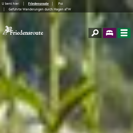
U bent hier:
Friedensroute
Poi
Geführte Wanderungen durch Hagen aTW