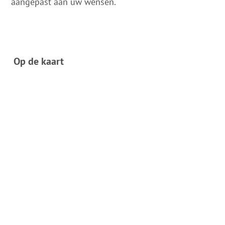
aangepast aan uw wensen.
Op de kaart
Aankomst & contact
Schulstraße 7
49170
Hagen am Teutoburger Wald
Deutschland
Tel.:
05401 / 977 - 0
E-mail:
info@hagen-atw.de
Aankomst plannen