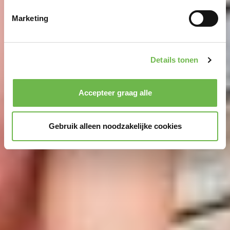
intrekken in de Cookieverklaring.
Marketing
We gebruiken cookies om content en advertenties te
personaliseren, om functies voor social media te bieden
Details tonen
en om ons websiteverkeer te analyseren.
Dank u voor
uw steun aan ons werk!
Kennisgeving van de verwerking van uw gegevens
Accepteer graag alle
die op deze website in de VS door Google en
YouTube worden verzameld:
Door te klikken op
Gebruik alleen noodzakelijke cookies
"Accepteer graag alle" of door „Voorkeuren“,
„Statistieken“ of „Marketing“ aan te vinken en te klikken
op "Selectie handmatig instellen", stemt u er ook mee in
dat uw gegevens in de VS worden verwerkt in
overeenstemming met Art. 49 (1) zin 1 lit. a DSGVO. De
VS zijn door het Europees Hof van Justitie beoordeeld
als een land met een ontoereikend niveau van
gegevensbescherming volgens EU-normen. In het
bijzonder bestaat het risico dat uw gegevens door de