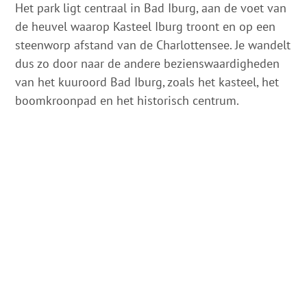
Het park ligt centraal in Bad Iburg, aan de voet van
de heuvel waarop Kasteel Iburg troont en op een
steenworp afstand van de Charlottensee. Je wandelt
dus zo door naar de andere bezienswaardigheden
van het kuuroord Bad Iburg, zoals het kasteel, het
boomkroonpad en het historisch centrum.
Op de kaart
Aankomst & contact
Beckerteichpforte
49186
Bad Iburg