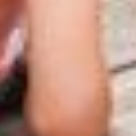
Amerikaanse autoriteiten worden verwerkt voor controle-
en toezichtdoeleinden, mogelijk ook zonder enig
rechtsmiddel. Indien u op "Selectie handmatig instellen"
klikt en geen van de keuzevakken (voorkeuren,
statistieken of marketing) hebt geselecteerd, zal de
hierboven beschreven overdracht niet plaatsvinden. Voor
meer informatie, zie onze privacyverklaring.
We geven u hier graag meer gedetailleerde informatie:
Privacybeleid
|
Impressum