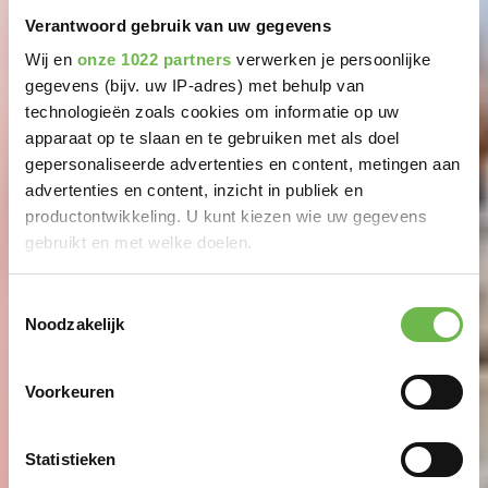
Verantwoord gebruik van uw gegevens
Wij en
onze 1022 partners
verwerken je persoonlijke
gegevens (bijv. uw IP-adres) met behulp van
technologieën zoals cookies om informatie op uw
apparaat op te slaan en te gebruiken met als doel
gepersonaliseerde advertenties en content, metingen aan
advertenties en content, inzicht in publiek en
productontwikkeling. U kunt kiezen wie uw gegevens
gebruikt en met welke doelen.
Als u het toestaat, willen we ook graag:
Toestemmingsselectie
Noodzakelijk
Informatie verzamelen over uw geografische
locatie, die tot een paar meter nauwkeurig kan zijn
Uw apparaat identificeren door het actief te
Voorkeuren
scannen op specifieke eigenschappen (fingerprinting)
Lees meer over hoe uw persoonlijke gegevens worden
Statistieken
verwerkt en stel uw voorkeuren in het
detailgedeelte
in.
U kunt uw toestemming op elk moment wijzigen of