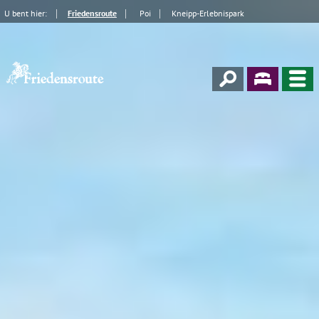
U bent hier:
Friedensroute
Poi
Kneipp-Erlebnispark