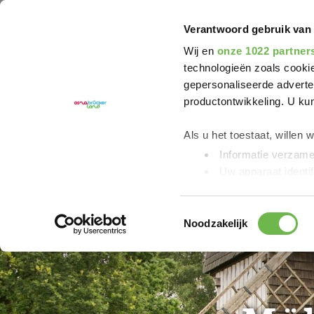
U bent hier:
Friedensroute
Poi
Mühlenhof aa
Verantwoord gebruik van
Wij en
onze 1022 partner
technologieën zoals cookie
gepersonaliseerde adverten
productontwikkeling. U ku
Als u het toestaat, willen 
Informatie verzamel
Uw apparaat identif
Lees meer over hoe uw per
detailgedeelte
in. U kunt 
Toestemmingsselectie
Noodzakelijk
We gebruiken cookies om c
bieden en om ons website
Kennisgeving van de ver
YouTube worden verzam
„Statistieken“ of „Marketin