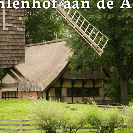
lenhof aan de A
 in de VS worden verwerkt in overeenstemming met Art. 49 (1) z
t Europees Hof van Justitie beoordeeld als een land met een o
rming volgens EU-normen. In het bijzonder bestaat het risico 
nse autoriteiten worden verwerkt voor controle- en toezichtdoe
echtsmiddel. Indien u op "Selectie handmatig instellen" klikt en 
statistieken of marketing) hebt geselecteerd, zal de hierboven
en. Voor meer informatie, zie onze privacyverklaring.
r gedetailleerde informatie:
Privacybeleid
|
Impressum