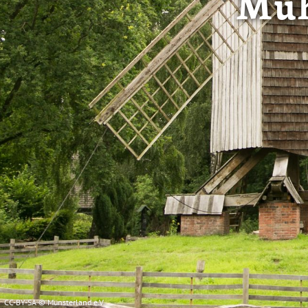
Müh
ook mee in dat uw gegevens
DSGVO. De VS zijn door he
niveau van gegevensbesche
gegevens door de Amerikaa
mogelijk ook zonder enig r
keuzevakken (voorkeuren, 
overdracht niet plaatsvind
We geven u hier graag mee
CC-BY-SA © Münsterland e.V.