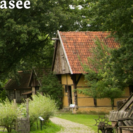
asee
in 1 lit. a
ntoereikend
dat uw
leinden,
geen van de
 beschreven