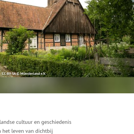
CC-BY-SA © Münsterland e.V.
rlandse cultuur en geschiedenis
het leven van dichtbij