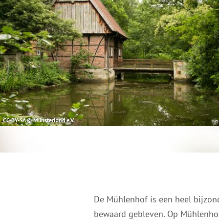
CC-BY-SA © Münsterland e.V.
De Mühlenhof is een heel bijzond
bewaard gebleven. Op Mühlenhof