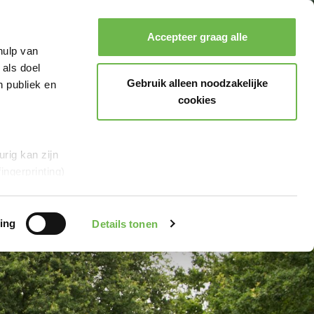
Accepteer graag alle
hulp van
 als doel
Zoeken
Boeken
Menu
Gebruik alleen noodzakelijke
n publiek en
cookies
rig kan zijn
ingerprinting)
et
everklaring.
ing
Details tonen
al media te
r Google en
en“,
stemt u er