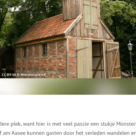
CC-BY-SA © Münsterland e.V.
ere plek, want hier is met veel passie een stukje Münste
 am Aasee kunnen gasten door het verleden wandelen en 