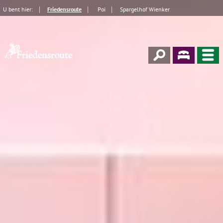
U bent hier:
Friedensroute
Poi
Spargelhof Wienker