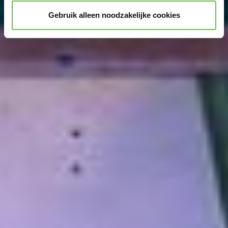
YouTube worden verzameld:
Door te klikken op
Gebruik alleen noodzakelijke cookies
"Accepteer graag alle" of door „Voorkeuren“,
„Statistieken“ of „Marketing“ aan te vinken en te klikken
op "Selectie handmatig instellen", stemt u er ook mee in
dat uw gegevens in de VS worden verwerkt in
overeenstemming met Art. 49 (1) zin 1 lit. a DSGVO. De
VS zijn door het Europees Hof van Justitie beoordeeld
als een land met een ontoereikend niveau van
gegevensbescherming volgens EU-normen. In het
bijzonder bestaat het risico dat uw gegevens door de
Amerikaanse autoriteiten worden verwerkt voor controle-
en toezichtdoeleinden, mogelijk ook zonder enig
rechtsmiddel. Indien u op "Selectie handmatig instellen"
klikt en geen van de keuzevakken (voorkeuren,
statistieken of marketing) hebt geselecteerd, zal de
hierboven beschreven overdracht niet plaatsvinden. Voor
meer informatie, zie onze privacyverklaring.
We geven u hier graag meer gedetailleerde informatie: